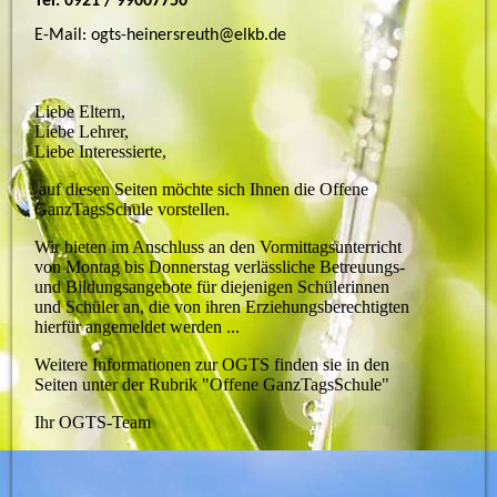
Tel. 0921 / 99007750
E-Mail: ogts-heinersreuth@elkb.de
Liebe Eltern,
Liebe Lehrer,
Liebe Interessierte,
auf diesen Seiten möchte sich Ihnen die Offene
GanzTagsSchule vorstellen.
Wir bieten im Anschluss an den Vormittagsunterricht
von Montag bis Donnerstag
verlässliche Betreuungs-
und Bildungsangebote
für diejenigen Schülerinnen
und Schüler an, die von ihren Erziehungsberechtigten
hierfür angemeldet werden ...
Weitere Informationen zur OGTS finden sie in den
Seiten unter der Rubrik "Offene GanzTagsSchule"
Ihr OGTS-Team