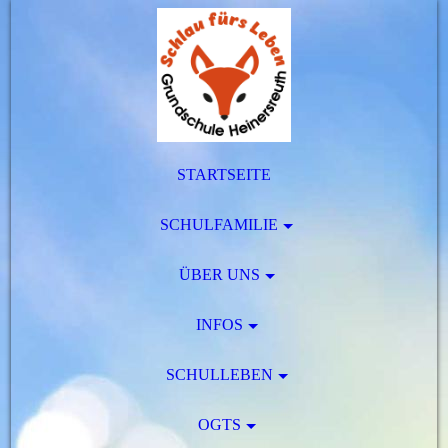
STARTSEITE
SCHULFAMILIE
ÜBER UNS
INFOS
SCHULLEBEN
OGTS