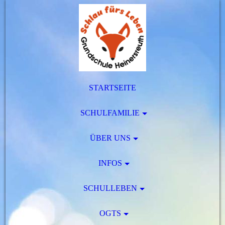
STARTSEITE
SCHULFAMILIE
ÜBER UNS
INFOS
SCHULLEBEN
OGTS