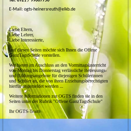
Tel. 0921 / 99007750
E-Mail: ogts-heinersreuth@elkb.de
Liebe Eltern,
Liebe Lehrer,
Liebe Interessierte,
auf diesen Seiten möchte sich Ihnen die Offene
GanzTagsSchule vorstellen.
Wir bieten im Anschluss an den Vormittagsunterricht
von Montag bis Donnerstag
verlässliche Betreuungs-
und Bildungsangebote
für diejenigen Schülerinnen
und Schüler an, die von ihren Erziehungsberechtigten
hierfür angemeldet werden ...
Weitere Informationen zur OGTS finden sie in den
Seiten unter der Rubrik "Offene GanzTagsSchule"
Ihr OGTS-Team