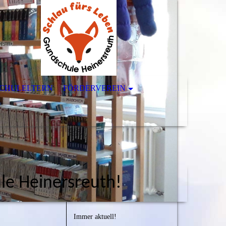
CHULELTERN
FÖRDERVEREIN
e Heinersreuth!
Immer aktuell!