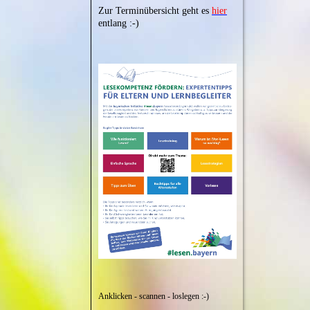
Zur Terminübersicht geht es
hier
entlang :-)
Anklicken - scannen - loslegen :-)