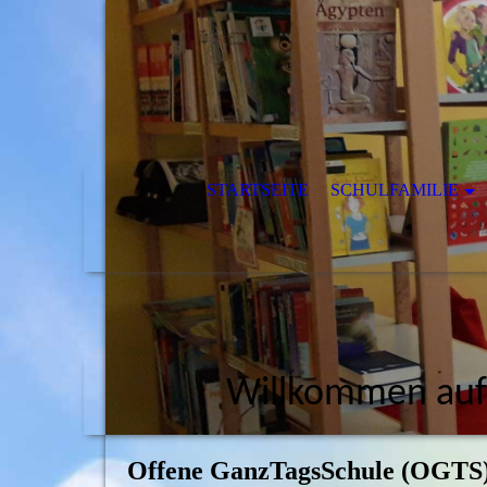
STARTSEITE
SCHULFAMILIE
Willkommen auf
Offene GanzTagsSchule (OGTS