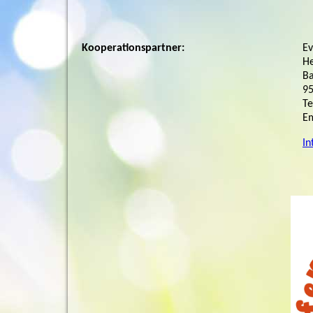
Kooperationspartner:
Ev
He
Ba
95
Te
E
In