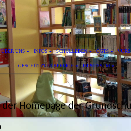
ÜBER UNS
INFOS
SCHULLEBEN
OGTS
VORS
GESCHÜTZTER BEREICH
IMPRESSUM
 der Homepage der Grundschul
)