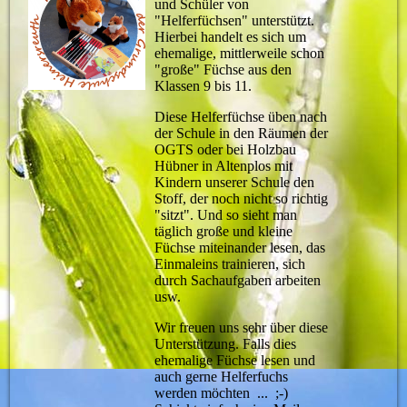
und Schüler von
"Helferfüchsen" unterstützt.
Hierbei handelt es sich um
ehemalige, mittlerweile schon
"große" Füchse aus den
Klassen 9 bis 11.
Diese Helferfüchse üben nach
der Schule in den Räumen der
OGTS oder bei Holzbau
Hübner in Altenplos mit
Kindern unserer Schule den
Stoff, der noch nicht so richtig
"sitzt". Und so sieht man
täglich große und kleine
Füchse miteinander lesen, das
Einmaleins trainieren, sich
durch Sachaufgaben arbeiten
usw.
Wir freuen uns sehr über diese
Unterstützung. Falls dies
ehemalige Füchse lesen und
auch gerne Helferfuchs
werden möchten ... ;-)