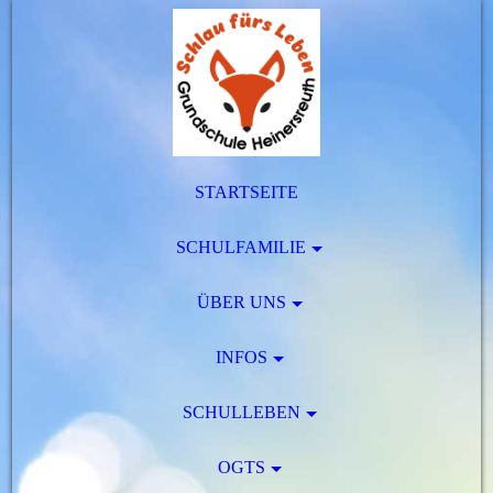
STARTSEITE
SCHULFAMILIE
ÜBER UNS
INFOS
SCHULLEBEN
OGTS