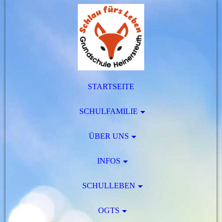
STARTSEITE
SCHULFAMILIE
ÜBER UNS
INFOS
SCHULLEBEN
OGTS