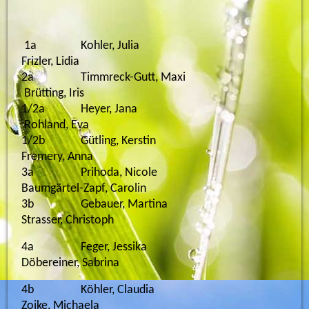
1a Kohler, Julia
Frizler, Lidia
2a Timmreck-Gutt, Maxi
Brütting, Iris
1/2a Heyer, Jana
Rohland, Eva
1/2b Gütling, Kerstin
Fremery, Anna
3a Prihoda, Nicole
Baumgärtel-Zapf, Carolin
3b Gebauer, Martina
Strasser, Christoph
4a Feger, Jessika
Döbereiner, Sabrina
4b
Köhler, Claudia
Zoike, Michaela